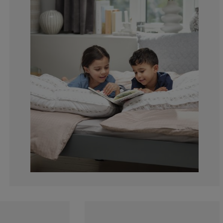
4.42477876106
2.654867256637
2.654867256637