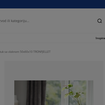
Tra
Inspira
stuk sa vlaknom 50x60x10 TRONFJELLET
76.9911504424
13.27433628318