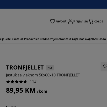
Favoriti
Prijavi se
Korpa
ži
cija
Letci i katalozi
Prodavnice i radno vrijeme
Kontaktirajte nas ovdje
B2B
Posao
TRONFJELLET
Plus
Jastuk sa vlaknom 50x60x10 TRONFJELLET
(
113
)
89,95 KM
/kom
7787%
5843%