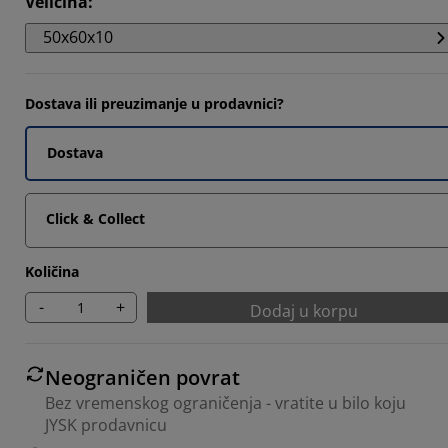
Veličina
:
1947%
50x60x10
1683%
1683%
Dostava ili preuzimanje u prodavnici?
Dostava
Click & Collect
Količina
-
+
Dodaj u korpu
Neograničen povrat
Bez vremenskog ograničenja - vratite u bilo koju
JYSK prodavnicu