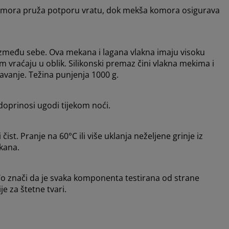
komora pruža potporu vratu, dok mekša komora osigurava
između sebe. Ova mekana i lagana vlakna imaju visoku
m vraćaju u oblik. Silikonski premaz čini vlakna mekima i
javanje. Težina punjenja 1000 g.
doprinosi ugodi tijekom noći.
čist. Pranje na 60°C ili više uklanja neželjene grinje iz
akana.
o znači da je svaka komponenta testirana od strane
e za štetne tvari.