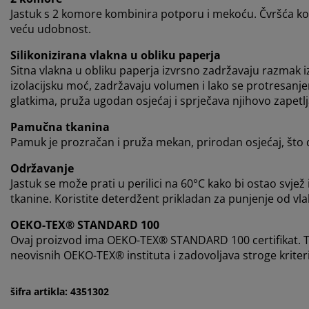
Jastuk s 2 komore kombinira potporu i mekoću. Čvršća 
veću udobnost.
Silikonizirana vlakna u obliku paperja
Sitna vlakna u obliku paperja izvrsno zadržavaju razmak 
izolacijsku moć, zadržavaju volumen i lako se protresanje
glatkima, pruža ugodan osjećaj i sprječava njihovo zapetl
Pamučna tkanina
Pamuk je prozračan i pruža mekan, prirodan osjećaj, što 
Održavanje
Jastuk se može prati u perilici na 60°C kako bi ostao svjež i 
tkanine. Koristite deterdžent prikladan za punjenje od vl
OEKO-TEX® STANDARD 100
Ovaj proizvod ima OEKO-TEX® STANDARD 100 certifikat. T
neovisnih OEKO-TEX® instituta i zadovoljava stroge kriterij
šifra artikla: 4351302