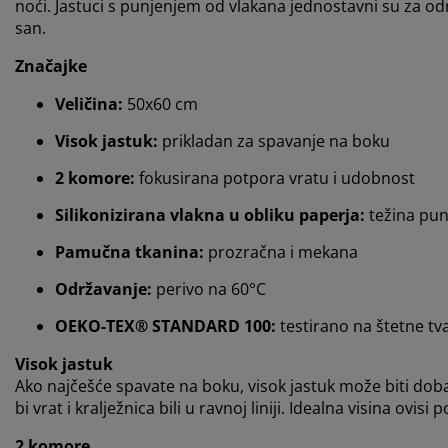
noći. Jastuci s punjenjem od vlakana jednostavni su za od
san.
Značajke
Veličina:
50x60 cm
Visok jastuk:
prikladan za spavanje na boku
2 komore:
fokusirana potpora vratu i udobnost
Silikonizirana vlakna u obliku paperja:
težina pun
Pamučna tkanina:
prozračna i mekana
Održavanje:
perivo na 60°C
OEKO-TEX® STANDARD 100:
testirano na štetne tva
Visok jastuk
Ako najčešće spavate na boku, visok jastuk može biti dobar
bi vrat i kralježnica bili u ravnoj liniji. Idealna visina ovis
2 komore