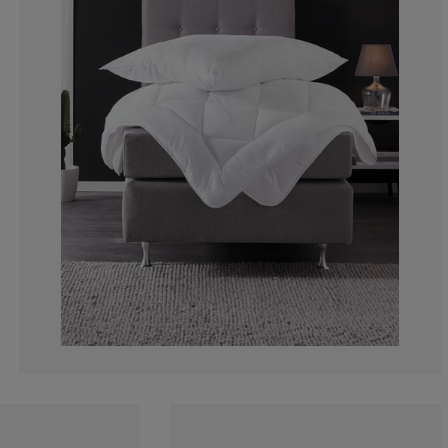
4.41176470588
1.470588235294
10.29411764705