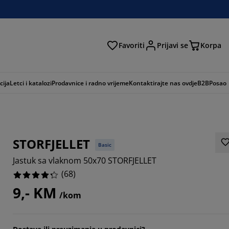
Favoriti
Prijavi se
Korpa
ži
cija
Letci i katalozi
Prodavnice i radno vrijeme
Kontaktirajte nas ovdje
B2B
Posao
STORFJELLET
Basic
Jastuk sa vlaknom 50x70 STORFJELLET
(
68
)
9,- KM
/kom
3529%
9413%