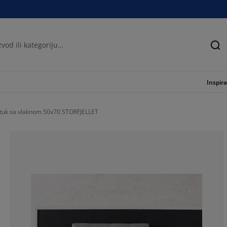
Tra
Inspira
stuk sa vlaknom 50x70 STORFJELLET
66.1764705882
17.64705882352