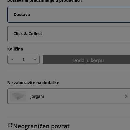
Dostava ili preuzimanje u prodavnici?
2353%
Dostava
1175%
8822%
Click & Collect
Količina
-
+
Dodaj u korpu
Ne zaboravite na dodatke
Jorgani
Neograničen povrat