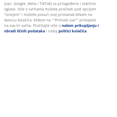
Podaci o proizvodu
Personalizujemo vaše iskustvo
Recenzije
(
227
)
U JYSKu koristimo kolačiće i mobilne identifikatore kako bismo
osigurali dobro iskustvo prilikom posjete našoj web stranici. Kola
prikupljaju informacije o vama radi osiguravanja funkcionalnosti
Dostava
statistike i relevantnog marketinga.
Prihvatanjem marketinških kolačića dijelit ćemo vaše podatke o
pretraživanju s marketinškim partnerima (npr. Google, Meta i
TikTok) za prilagođene i statične oglase. Više o svrhama možete
pročitati pod opcijom “Izmijeni” i možete povući svoj pristanak
klikom na ikonicu kolačića. Klikom na ""Prihvati sve"" pristajete 
sve tri svrhe. Pročitajte više o
našem prikupljanju i obradi ličnih
podataka
i našoj
politici kolačića
.