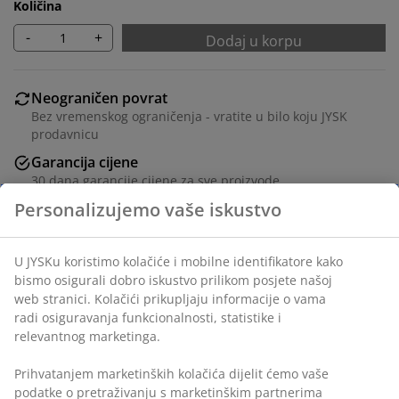
Količina
-
+
Dodaj u korpu
Neograničen povrat
Bez vremenskog ograničenja - vratite u bilo koju JYSK
prodavnicu
Garancija cijene
30 dana garancije cijene za sve proizvode
Fleksibilne opcije dostave
Brza i jednostavna dostava po vašem izboru
100% pamuk. 50x70/75 cm
šifra artikla: 1056301