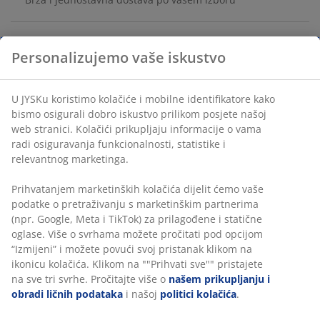
Čelik. Madrac visine 11 cm sa jezgrom od memorijske
pjene koja ublažava pritisak na tijelo i polieterske pjene.
Sa drvenom podnicom. Sklopiv. Š90xD200xV38 cm
šifra artikla: 3640112
Uputstvo za sastavljanje
Podaci o proizvodu
Recenzije
(
98
)