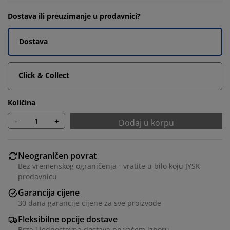
Dostava ili preuzimanje u prodavnici?
Dostava
Click & Collect
Količina
-
+
Dodaj u korpu
Neograničen povrat
Bez vremenskog ograničenja - vratite u bilo koju JYSK
prodavnicu
Garancija cijene
30 dana garancije cijene za sve proizvode
Fleksibilne opcije dostave
Brza i jednostavna dostava po vašem izboru