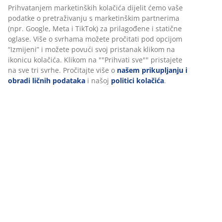
pjene 180x200 cm. Sa podnicom. Bez madraca.
U JYSKu koristimo kolačiće i mobilne identifikatore kako
Š201xD217xV112 cm
bismo osigurali dobro iskustvo prilikom posjete našoj web
stranici. Kolačići prikupljaju informacije o vama radi
osiguravanja funkcionalnosti, statistike i relevantnog
šifra artikla: 3670636
marketinga.
Prihvatanjem marketinških kolačića dijelit ćemo vaše
podatke o pretraživanju s marketinškim partnerima (npr.
Podaci o proizvodu
Google, Meta i TikTok) za prilagođene i statične oglase. Više
o svrhama možete pročitati pod opcijom “Izmijeni” i možete
povući svoj pristanak klikom na ikonicu kolačića. Klikom na
""Prihvati sve"" pristajete na sve tri svrhe. Pročitajte više o
Recenzije
našem prikupljanju i obradi ličnih podataka
i našoj
politici
(
389
)
kolačića
.
Dostava