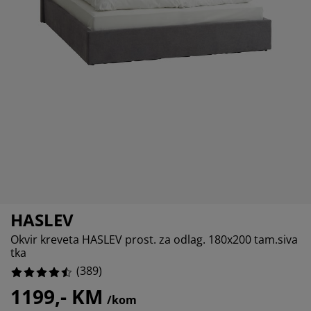
ega namještaja
5835475%
njska rasvjeta
ahte
viri kreveta
svjeta
5475574%
ampovanje
mari
ze kreveta sa spremnikom
ćne potrepštine
3650386%
mještaj za spavaću sobu
dnice
ečja soba
066838%
ečji madraci
blje
ečji kreveti
HASLEV
Okvir kreveta HASLEV prost. za odlag. 180x200 tam.siva
tka
(
389
)
1199,- KM
/kom