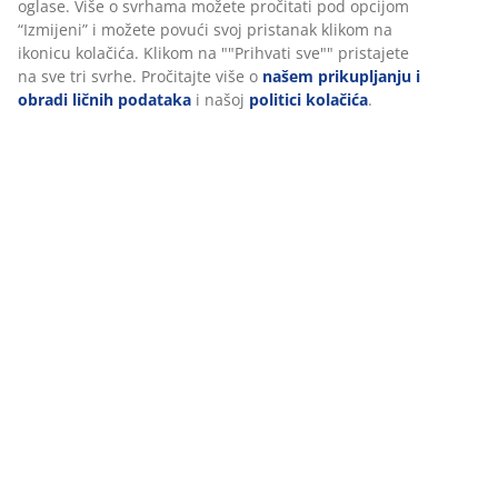
Recenzije
marketinga.
(
19
)
Prihvatanjem marketinških kolačića dijelit ćemo vaše
podatke o pretraživanju s marketinškim partnerima (npr.
Google, Meta i TikTok) za prilagođene i statične oglase. Više
Dostava
o svrhama možete pročitati pod opcijom “Izmijeni” i možete
povući svoj pristanak klikom na ikonicu kolačića. Klikom na
""Prihvati sve"" pristajete na sve tri svrhe. Pročitajte više o
našem prikupljanju i obradi ličnih podataka
i našoj
politici
kolačića
.