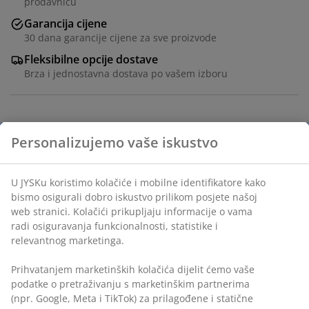
prodavnicu
Garancija cijene
30 dana garancije cijene za sve proizvode
Fleksibilne opcije dostave
Brza i jednostavna dostava po vašem izboru
Tkanina. Š90xV48xDub6 cm
šifra artikla: 3670580
Uputstvo za sastavljanje
Personalizujemo vaše iskustvo
Podaci o proizvodu
U JYSKu koristimo kolačiće i mobilne identifikatore kako
bismo osigurali dobro iskustvo prilikom posjete našoj web
stranici. Kolačići prikupljaju informacije o vama radi
osiguravanja funkcionalnosti, statistike i relevantnog