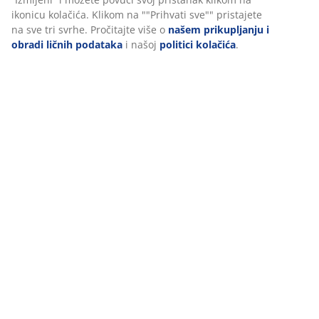
Dostava
ikonicu kolačića. Klikom na ""Prihvati sve"" pristajete
na sve tri svrhe. Pročitajte više o
našem prikupljanju i
obradi ličnih podataka
i našoj
politici kolačića
.