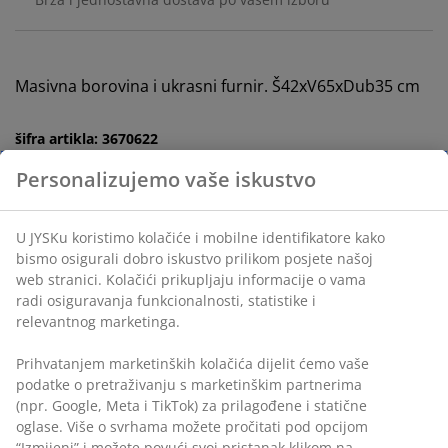
Masivna borovina i ukrasni furnir. Š42xV65xDub35 cm
šifra artikla: 3670622
Uputstvo za sastavljanje
Personalizujemo vaše iskustvo
U JYSKu koristimo kolačiće i mobilne identifikatore kako
Podaci o proizvodu
bismo osigurali dobro iskustvo prilikom posjete našoj
web stranici. Kolačići prikupljaju informacije o vama
radi osiguravanja funkcionalnosti, statistike i
relevantnog marketinga.
Recenzije
Prihvatanjem marketinških kolačića dijelit ćemo vaše
(
29
)
podatke o pretraživanju s marketinškim partnerima
(npr. Google, Meta i TikTok) za prilagođene i statične
oglase. Više o svrhama možete pročitati pod opcijom
“Izmijeni” i možete povući svoj pristanak klikom na