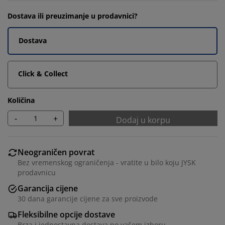
Dostava ili preuzimanje u prodavnici?
Dostava
Click & Collect
Količina
-
+
Dodaj u korpu
Neograničen povrat
Bez vremenskog ograničenja - vratite u bilo koju JYSK
prodavnicu
Garancija cijene
30 dana garancije cijene za sve proizvode
Fleksibilne opcije dostave
Brza i jednostavna dostava po vašem izboru