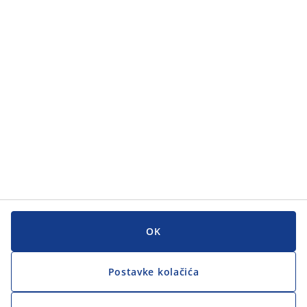
Kategorije
Korisnička služba
Korisnička služba
JYSK
JYSK
GLAVNI URED
Zapratite JYSK
OK
Postavke kolačića