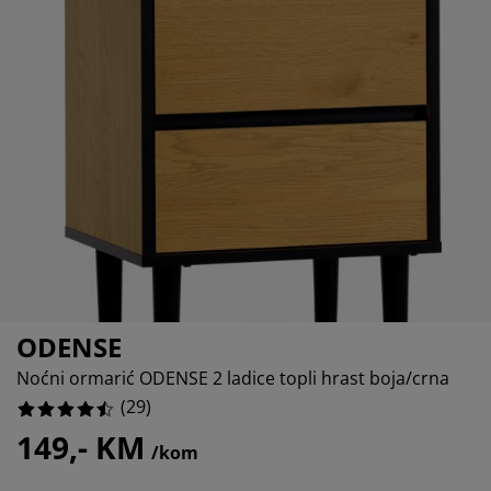
jega namještaja
%
anjska rasvjeta
lahte
viri kreveta
asvjeta
%
ampovanje
rmari
aze kreveta sa spremnikom
ućne potrepštine
amještaj za spavaću sobu
odnice
ječja soba
%
ječji madraci
ublje
ečji kreveti
ODENSE
Noćni ormarić ODENSE 2 ladice topli hrast boja/crna
(
29
)
149,- KM
/kom