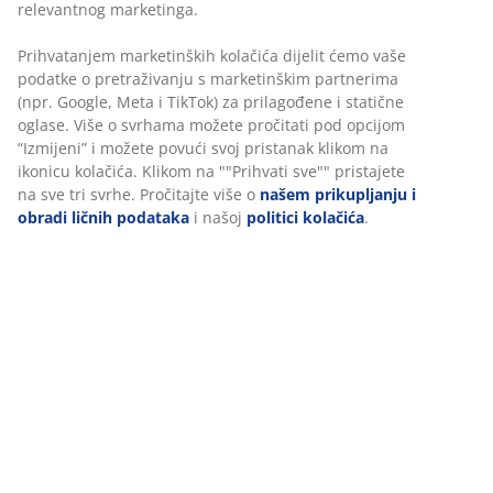
65% pamuk/35% lyocell. Plahta sa elastičnom gumicom
za madrace. Sa elastičnim rubovima. 160x200x35 cm
šifra artikla: 1634944
Podaci o proizvodu
Recenzije
(
15
)
O brendu