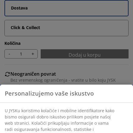
Dostava
Click & Collect
Količina
-
+
Dodaj u korpu
Neograničen povrat
Bez vremenskog ograničenja - vratite u bilo koju JYSK
prodavnicu
Garancija cijene
30 dana garancije cijene za sve proizvode
Fleksibilne opcije dostave
Brza i jednostavna dostava po vašem izboru