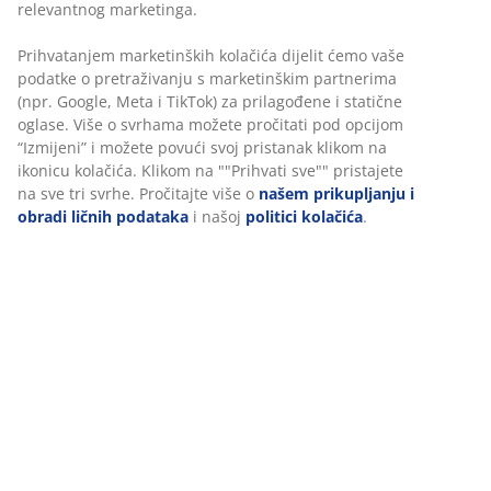
65% pamuk/35% lyocell. Plahta sa elastičnom gumicom
za madrace. Sa elastičnim rubovima. 90x200x35 cm
šifra artikla: 1634344
Podaci o proizvodu
Recenzije
(
15
)
O brendu