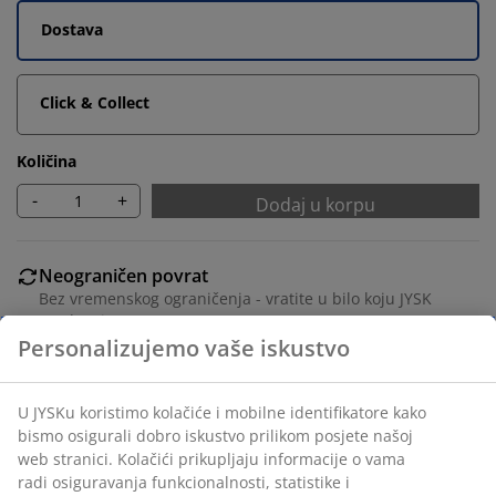
Dostava
Click & Collect
Količina
-
+
Dodaj u korpu
Neograničen povrat
Bez vremenskog ograničenja - vratite u bilo koju JYSK
prodavnicu
Garancija cijene
30 dana garancije cijene za sve proizvode
Fleksibilne opcije dostave
Brza i jednostavna dostava po vašem izboru