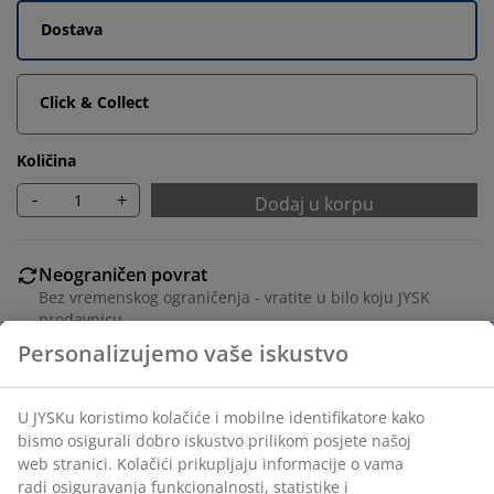
Dostava
Click & Collect
Količina
-
+
Dodaj u korpu
Neograničen povrat
Bez vremenskog ograničenja - vratite u bilo koju JYSK
prodavnicu
Garancija cijene
30 dana garancije cijene za sve proizvode
Fleksibilne opcije dostave
Brza i jednostavna dostava po vašem izboru