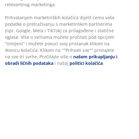
100% pamuk. Debela, visokokvalitetna plahta sa
elastičnom gumicom za sve vrste madraca. Sa
elastičnim rubovima. 180x200x35 cm
šifra artikla: 1629501
Podaci o proizvodu
Recenzije
(
100
)
O brendu