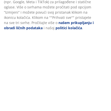
Podaci o proizvodu
Recenzije
(
11
)
Dostava