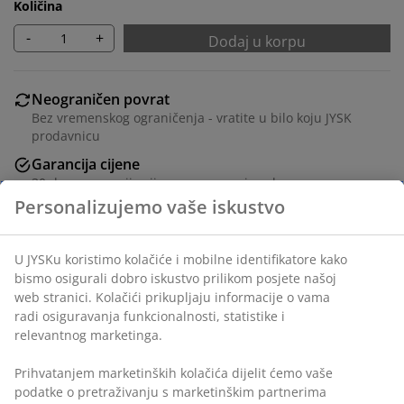
Količina
-
+
Dodaj u korpu
Neograničen povrat
Bez vremenskog ograničenja - vratite u bilo koju JYSK
prodavnicu
Garancija cijene
30 dana garancije cijene za sve proizvode
Fleksibilne opcije dostave
Brza i jednostavna dostava po vašem izboru
100% kvalitetni pamučni flanel. 140x200+50x70/75 cm
šifra artikla: 7395180