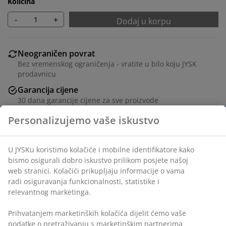
Količina
-
+
Dodaj u korpu
Neograničen povrat
Bez vremenskog ograničenja - vratite u bilo koju JYSK
prodavnicu
Garancija cijene
30 dana garancije cijene za sve proizvode
Fleksibilne opcije dostave
Brza i jednostavna dostava po vašem izboru
Navlaka od 100% poliesterskog vlakna. 160x220 cm
šifra artikla: 4616842