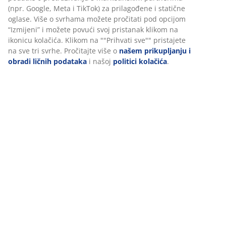
Podaci o proizvodu
Recenzije
Personalizujemo vaše iskustvo
(
547
)
U JYSKu koristimo kolačiće i mobilne identifikatore kako bismo
osigurali dobro iskustvo prilikom posjete našoj web stranici. Kola
Dostava
prikupljaju informacije o vama radi osiguravanja funkcionalnosti
statistike i relevantnog marketinga.
Prihvatanjem marketinških kolačića dijelit ćemo vaše podatke o
pretraživanju s marketinškim partnerima (npr. Google, Meta i Ti
za prilagođene i statične oglase. Više o svrhama možete pročitat
opcijom “Izmijeni” i možete povući svoj pristanak klikom na ikon
kolačića. Klikom na ""Prihvati sve"" pristajete na sve tri svrhe.
Pročitajte više o
našem prikupljanju i obradi ličnih podataka
i n
politici kolačića
.