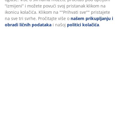
(
76
)
Dostava