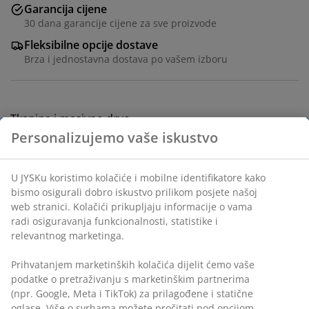
Garancija cijene
30 dana garancije cijene za sve proizvode
Fleksibilne opcije dostave
Brza i jednostavna dostava po vašem izboru
Tkanina i masivno drvo.
šifra artikla: 3690525
Uputstvo za sastavljanje
Podaci o proizvodu
Recenzije