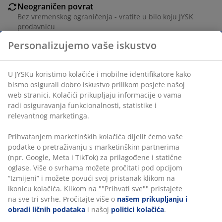
Neograničen povrat
Bez vremenskog ograničenja - vratite u bilo koju JYSK
prodavnicu
Garancija cijene
Personalizujemo vaše iskustvo
30 dana garancije cijene za sve proizvode
Fleksibilne opcije dostave
U JYSKu koristimo kolačiće i mobilne identifikatore kako
Brza i jednostavna dostava po vašem izboru
bismo osigurali dobro iskustvo prilikom posjete našoj
web stranici. Kolačići prikupljaju informacije o vama
radi osiguravanja funkcionalnosti, statistike i
relevantnog marketinga.
šifra artikla: 5225900
Prihvatanjem marketinških kolačića dijelit ćemo vaše
podatke o pretraživanju s marketinškim partnerima
(npr. Google, Meta i TikTok) za prilagođene i statične
Podaci o proizvodu
oglase. Više o svrhama možete pročitati pod opcijom
“Izmijeni” i možete povući svoj pristanak klikom na
ikonicu kolačića. Klikom na ""Prihvati sve"" pristajete
na sve tri svrhe. Pročitajte više o
našem prikupljanju i
Recenzije
obradi ličnih podataka
i našoj
politici kolačića
.
(
45
)