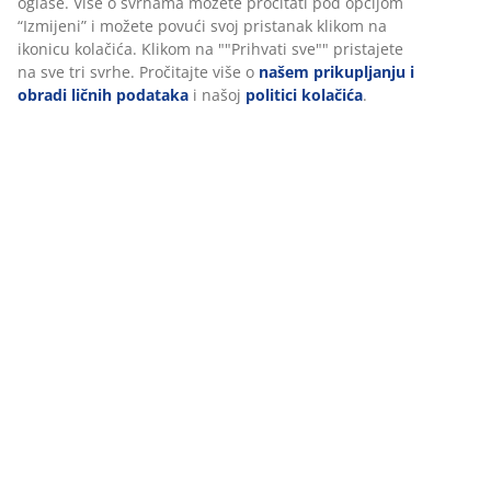
(
9
)
U JYSKu koristimo kolačiće i mobilne identifikatore kako bismo
osigurali dobro iskustvo prilikom posjete našoj web stranici.
Kolačići prikupljaju informacije o vama radi osiguravanja
Dostava
funkcionalnosti, statistike i relevantnog marketinga.
Prihvatanjem marketinških kolačića dijelit ćemo vaše podatke o
pretraživanju s marketinškim partnerima (npr. Google, Meta i
TikTok) za prilagođene i statične oglase. Više o svrhama možete
pročitati pod opcijom “Izmijeni” i možete povući svoj pristanak
klikom na ikonicu kolačića. Klikom na ""Prihvati sve"" pristajete
na sve tri svrhe. Pročitajte više o
našem prikupljanju i obradi
ličnih podataka
i našoj
politici kolačića
.