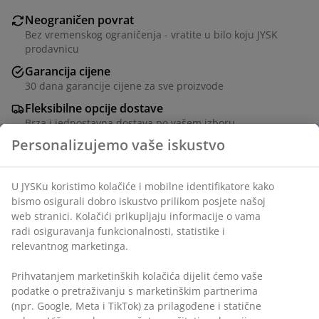
Neograničen povrat
Bez vremenskog ograničenja - vratite u bilo koju JYSK
prodavnicu
Garancija cijene
30 dana garancije cijene za sve proizvode
Fleksibilne opcije dostave
Brza i jednostavna dostava po vašem izboru
šifra artikla: 5203763
Podaci o proizvodu
Personalizujemo vaše iskustvo
Recenzije