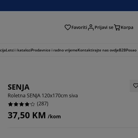
Favoriti
Prijavi se
Korpa
ži
cija
Letci i katalozi
Prodavnice i radno vrijeme
Kontaktirajte nas ovdje
B2B
Posao
SENJA
Roletna SENJA 120x170cm siva
(
287
)
37,50 KM
/kom
886%
108%