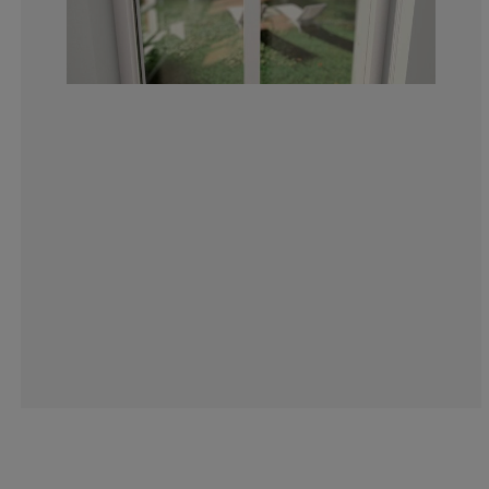
8.362369337979
2.090592334494
9.40766550522