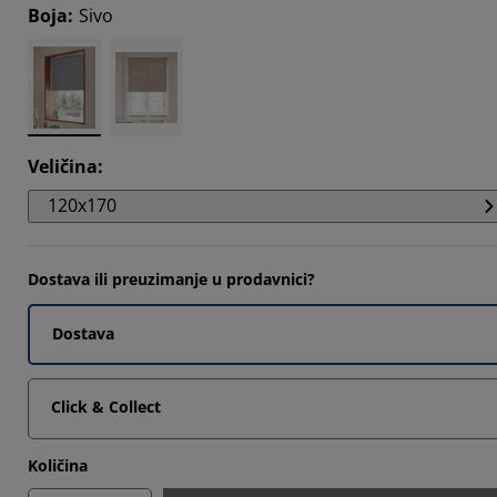
Boja
:
Sivo
095%
7737%
648%
Veličina
:
120x170
Dostava ili preuzimanje u prodavnici?
Dostava
Click & Collect
Količina