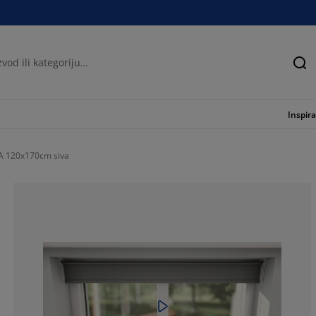
Tra
Inspira
A 120x170cm siva
64.45993031358
15.6794425087