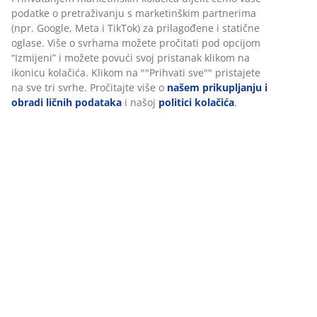
podatke o pretraživanju s marketinškim partnerima
(npr. Google, Meta i TikTok) za prilagođene i statične
oglase. Više o svrhama možete pročitati pod opcijom
“Izmijeni” i možete povući svoj pristanak klikom na
Podaci o proizvodu
ikonicu kolačića. Klikom na ""Prihvati sve"" pristajete
na sve tri svrhe. Pročitajte više o
našem prikupljanju i
obradi ličnih podataka
i našoj
politici kolačića
.
Recenzije
(
462
)
Dostava