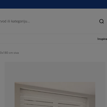
Tra
Inspira
00x180 cm siva
76.66666666666
12%