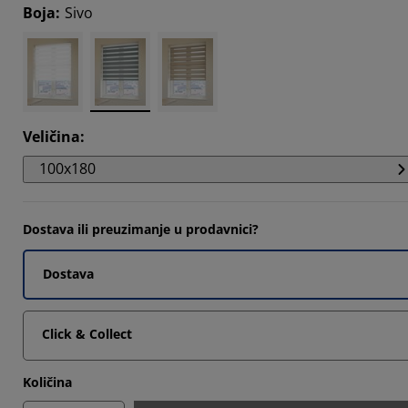
Boja
:
Sivo
666%
3335%
334%
Veličina
:
100x180
Dostava ili preuzimanje u prodavnici?
Dostava
Click & Collect
Količina