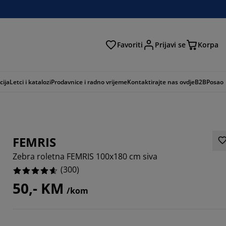
Favoriti
Prijavi se
Korpa
ži
cija
Letci i katalozi
Prodavnice i radno vrijeme
Kontaktirajte nas ovdje
B2B
Posao
FEMRIS
Zebra roletna FEMRIS 100x180 cm siva
(
300
)
50,- KM
/kom
667%