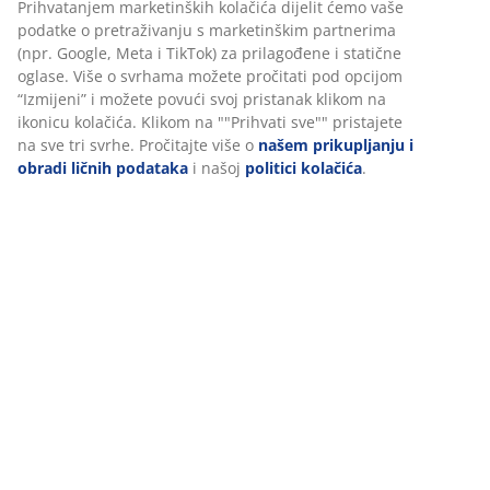
Uputstvo za sastavljanje
Podaci o proizvodu
Recenzije
(
343
)
Dostava
Personalizujemo vaše iskustvo