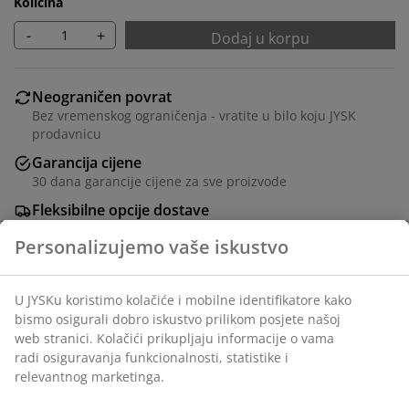
Količina
-
+
Dodaj u korpu
Neograničen povrat
Bez vremenskog ograničenja - vratite u bilo koju JYSK
prodavnicu
Garancija cijene
30 dana garancije cijene za sve proizvode
Fleksibilne opcije dostave
Brza i jednostavna dostava po vašem izboru
Poliestersko vlakno. Dva sloja prozirnih i neprozirnim
traka omogućuju vam prilagođavanje količine svjetla
koje ulazi u prostoriju. Sa kugličnim lancem. Širina se
može skratiti. 100x180 cm
šifra artikla: 5529503