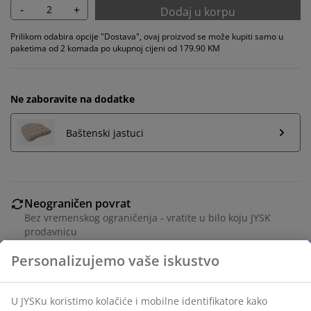
-
+
Dodaj u korpu
Prilikom odabira opcije "Dostava", ovaj proizvod se može kupiti samo u
paketima od 2 komada po ukupnoj cijeni od 179.90 KM
Ne zaboravite na dodatke
Baštenski jastuci
Neograničen povrat
Bez vremenskog ograničenja - vratite u bilo koju JYSK
prodavnicu
Garancija cijene
30 dana garancije cijene za sve proizvode
Fleksibilne opcije dostave
Brza i jednostavna dostava po vašem izboru