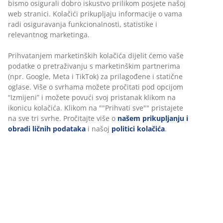
Baštenska stolica boje kestena s oblikovanim sjedalom
od plastike (90% reciklirane), koja je zaštićena od UV
zračenja kako bi se spriječilo blijeđenje boje. Noge od
nauljenog FSC™tvrdog drva. Izdržljivo drvo tretirano je
uljem kako bi se zaštitilo i istaknula njegova prirodna
boja. Preporučuje se redovito uljenje drva kako bi se
održala boja i zaštitilo od vlage.
šifra artikla: 3726250
Uputstvo za sastavljanje
Podaci o proizvodu