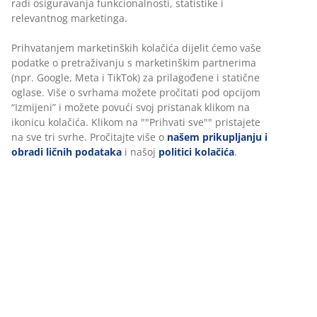
radi osiguravanja funkcionalnosti, statistike i
relevantnog marketinga.
Crna baštenska stolica od imitacije ratana sa okvirom
od čelika premazanog prahom. Imitacija ratana pruža
Prihvatanjem marketinških kolačića dijelit ćemo vaše
prirodan izgled pruća, a istovremeno je otporan na
podatke o pretraživanju s marketinškim partnerima
vremenske uslove i ne zahtijeva održavanje. Baštenske
(npr. Google, Meta i TikTok) za prilagođene i statične
stolice mogu se složiti jedna na drugu za kompaktno
oglase. Više o svrhama možete pročitati pod opcijom
odlaganje.
“Izmijeni” i možete povući svoj pristanak klikom na
ikonicu kolačića. Klikom na ""Prihvati sve"" pristajete
na sve tri svrhe. Pročitajte više o
našem prikupljanju i
šifra artikla: 3700434
obradi ličnih podataka
i našoj
politici kolačića
.
Uputstvo za sastavljanje
Podaci o proizvodu
Recenzije
(
188
)