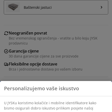
Baštenski jastuci
Neograničen povrat
Bez vremenskog ograničenja - vratite u bilo koju JYSK
prodavnicu
Garancija cijene
30 dana garancije cijene za sve proizvode
Fleksibilne opcije dostave
Brza i jednostavna dostava po vašem izboru
Siva složiva stolica sa sjedalom i naslonom od
tekstilena i okvirom od aluminija obloženog prahom.
Nasloni za ruke završen je nauljenim FSC® tvrdim
drvom za elegantni izgled. Tekstilen je udoban