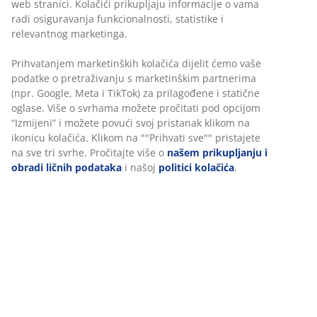
materijal postojanih boja koji se brzo suši i lako se čisti.
Aluminij je lagan i robustan materijal koji ne hrđa.
Izdržljivo drvo tretirano je uljem kako bi se zaštitilo i
istaknula njegova prirodna boja. reporuča se redovito
premazivanje drva uljem kako bi se i dalje održala
njegova boja i zaštitilo od vlage. Stolice se mogu slagati
jedna na drugu za lakše odlaganje.
šifra artikla: 3726146
Uputstvo za sastavljanje
Podaci o proizvodu
Recenzije
(
11
)