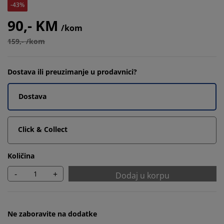
-43%
90,- KM
/kom
159,- /kom
Dostava ili preuzimanje u prodavnici?
Dostava
Click & Collect
Količina
-
+
Dodaj u korpu
Ne zaboravite na dodatke