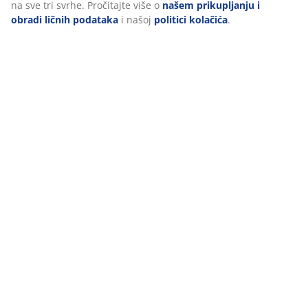
Google, Meta i TikTok) za prilagođene i statične oglase.
Više o svrhama možete pročitati pod opcijom “Izmijeni” i
možete povući svoj pristanak klikom na ikonicu kolačića.
Klikom na ""Prihvati sve"" pristajete na sve tri svrhe.
Recenzije
Pročitajte više o
našem prikupljanju i obradi ličnih
(
28
)
podataka
i našoj
politici kolačića
.
O brendu
Dostava