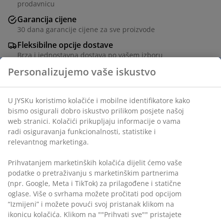
prodavnicu
Garancija cijene
30 dana garancije cijene za sve proizvode
Fleksibilne opcije dostave
Brza i jednostavna dostava po vašem izboru
Aluminij i DURAWOOD® kompozitno drvo.
DURAWOOD® je izdržljiv kompozitni materijal koji se
Personalizujemo vaše iskustvo
sastoji od FSC™ tvrdog drveta i plastike.
Š100xD215xV75 cm
U JYSKu koristimo kolačiće i mobilne identifikatore kako
bismo osigurali dobro iskustvo prilikom posjete našoj web
šifra artikla: 3725089
stranici. Kolačići prikupljaju informacije o vama radi
osiguravanja funkcionalnosti, statistike i relevantnog
Uputstvo za sastavljanje
marketinga.
Prihvatanjem marketinških kolačića dijelit ćemo vaše
podatke o pretraživanju s marketinškim partnerima (npr.
Podaci o proizvodu