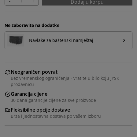
-
+
Dodaj u korpu
Ne zaboravite na dodatke
Navlake za baštenski namještaj
Neograničen povrat
Bez vremenskog ograničenja - vratite u bilo koju JYSK
prodavnicu
Garancija cijene
30 dana garancije cijene za sve proizvode
Personalizujemo vaše iskustvo
Fleksibilne opcije dostave
Brza i jednostavna dostava po vašem izboru
U JYSKu koristimo kolačiće i mobilne identifikatore kako
bismo osigurali dobro iskustvo prilikom posjete našoj
web stranici. Kolačići prikupljaju informacije o vama