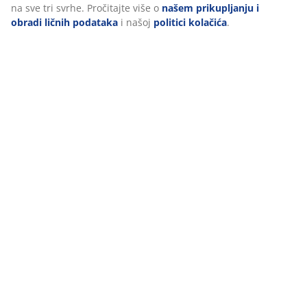
Uputstvo za sastavljanje
na sve tri svrhe. Pročitajte više o
našem prikupljanju i
obradi ličnih podataka
i našoj
politici kolačića
.
Podaci o proizvodu
Recenzije
(
58
)
Dostava