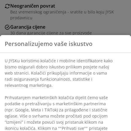
Neograničen povrat
Bez vremenskog ograničenja - vratite u bilo koju JYSK
prodavnicu
Garancija cijene
30 dana garancije cijene za sve proizvode
Fleksibilne opcije dostave
Personalizujemo vaše iskustvo
Brza i jednostavna dostava po vašem izboru
U JYSKu koristimo kolačiće i mobilne identifikatore kako
bismo osigurali dobro iskustvo prilikom posjete našoj
Baštenski stol sa površinom od umjetnog drveta. Crni
web stranici. Kolačići prikupljaju informacije o vama
radi osiguravanja funkcionalnosti, statistike i
okvir od aluminija i odgovarajuće noge od čelika
relevantnog marketinga.
obloženog prahom. Umjetno drvo ima izgled i teksturu
prirodnog drveta bez potrebe za održavanjem.
Prihvatanjem marketinških kolačića dijelit ćemo vaše
Aluminij je lagan i robustan materijal koji ne rđa.
podatke o pretraživanju s marketinškim partnerima
Š90xD190xV74 cm
(npr. Google, Meta i TikTok) za prilagođene i statične
oglase. Više o svrhama možete pročitati pod opcijom
šifra artikla: 3726192
“Izmijeni” i možete povući svoj pristanak klikom na
ikonicu kolačića. Klikom na ""Prihvati sve"" pristajete