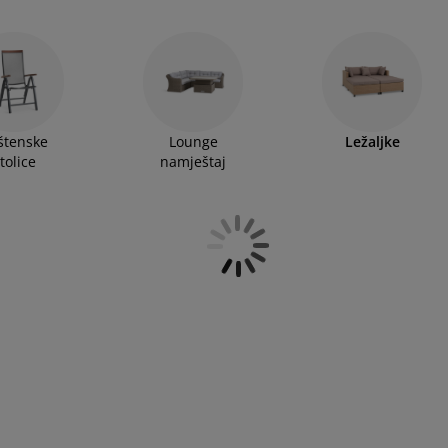
ite ležaljku sa točkićima koju možete lako pomicati po
ostale jastuk možete pronaći u našem asortimanu
zdržati sve vremenske uslove i stoga ih možete ostaviti
štenske
Lounge
Ležaljke
tolice
namještaj