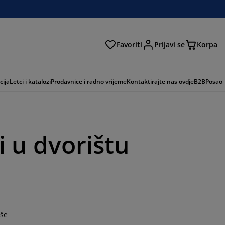
Favoriti
Prijavi se
Korpa
ži
cija
Letci i katalozi
Prodavnice i radno vrijeme
Kontaktirajte nas ovdje
B2B
Posao
li u dvorištu
iše