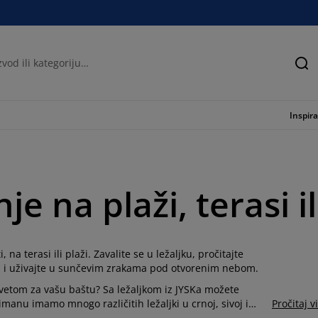
Tra
Inspira
e na plaži, terasi i
na terasi ili plaži. Zavalite se u ležaljku, pročitajte
ku i uživajte u sunčevim zrakama pod otvorenim nebom.
evetom za vašu baštu? Sa ležaljkom iz JYSKa možete
imanu imamo mnogo različitih ležaljki u crnoj, sivoj i
Pročitaj v
igurno pronaći onu koja odgovara vašem ukusu i vašim