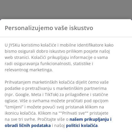
Personalizujemo vaše iskustvo
U JYSKu koristimo kolačiće i mobilne identifikatore kako
bismo osigurali dobro iskustvo prilikom posjete našoj
web stranici. Kolačići prikupljaju informacije o vama
radi osiguravanja funkcionalnosti, statistike i
relevantnog marketinga.
Prihvatanjem marketinških kolačića dijelit ćemo vaše
podatke o pretraživanju s marketinškim partnerima
(npr. Google, Meta i TikTok) za prilagođene i statične
oglase. Više o svrhama možete pročitati pod opcijom
“Izmijeni” i možete povući svoj pristanak klikom na
ikonicu kolačića. Klikom na ""Prihvati sve"" pristajete
na sve tri svrhe. Pročitajte više o
našem prikupljanju i
obradi ličnih podataka
i našoj
politici kolačića
.