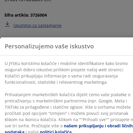
relevantnog marketinga.
Prihvatanjem marketinških kolačića dijelit ćemo vaše
šifra artikla: 3726004
podatke o pretraživanju s marketinškim partnerima
Uputstvo za sastavljanje
(npr. Google, Meta i TikTok) za prilagođene i statične
oglase. Više o svrhama možete pročitati pod opcijom
“Izmijeni” i možete povući svoj pristanak klikom na
ikonicu kolačića. Klikom na ""Prihvati sve"" pristajete
Podaci o proizvodu
na sve tri svrhe. Pročitajte više o
našem prikupljanju i
obradi ličnih podataka
i našoj
politici kolačića
.
Recenzije
(
169
)
O brendu