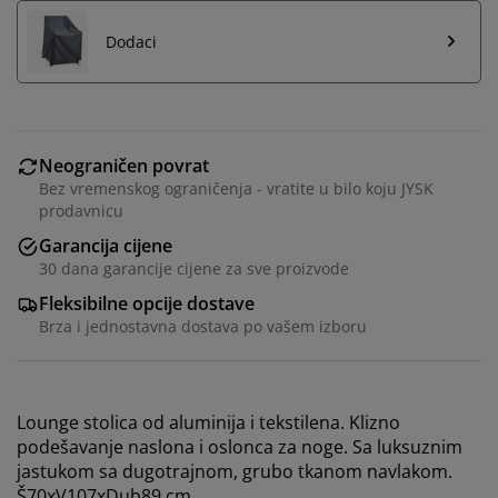
Dodaci
Neograničen povrat
Bez vremenskog ograničenja - vratite u bilo koju JYSK
prodavnicu
Garancija cijene
30 dana garancije cijene za sve proizvode
Fleksibilne opcije dostave
Brza i jednostavna dostava po vašem izboru
Personalizujemo vaše iskustvo
U JYSKu koristimo kolačiće i mobilne identifikatore kako
Lounge stolica od aluminija i tekstilena. Klizno
bismo osigurali dobro iskustvo prilikom posjete našoj
podešavanje naslona i oslonca za noge. Sa luksuznim
web stranici. Kolačići prikupljaju informacije o vama
jastukom sa dugotrajnom, grubo tkanom navlakom.
radi osiguravanja funkcionalnosti, statistike i
Š70xV107xDub89 cm