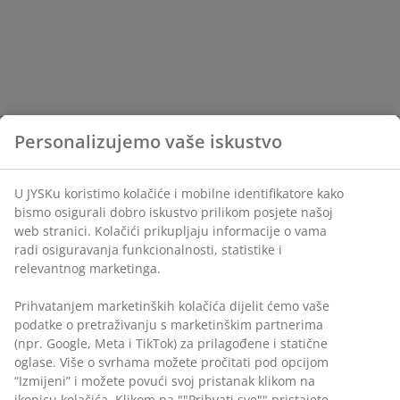
Personalizujemo vaše iskustvo
U JYSKu koristimo kolačiće i mobilne identifikatore kako
bismo osigurali dobro iskustvo prilikom posjete našoj
web stranici. Kolačići prikupljaju informacije o vama
radi osiguravanja funkcionalnosti, statistike i
relevantnog marketinga.
Prihvatanjem marketinških kolačića dijelit ćemo vaše
podatke o pretraživanju s marketinškim partnerima
(npr. Google, Meta i TikTok) za prilagođene i statične
oglase. Više o svrhama možete pročitati pod opcijom
“Izmijeni” i možete povući svoj pristanak klikom na
ikonicu kolačića. Klikom na ""Prihvati sve"" pristajete