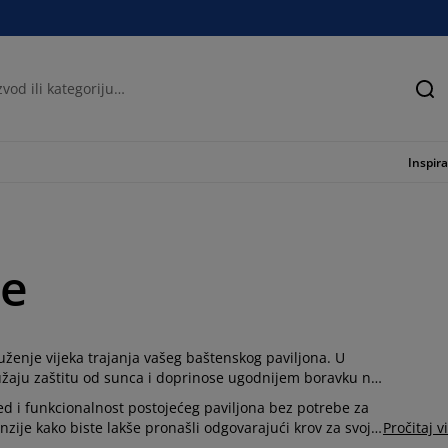
Tra
Inspira
ne
uženje vijeka trajanja vašeg baštenskog paviljona. U
ružaju zaštitu od sunca i doprinose ugodnijem boravku na
ed i funkcionalnost postojećeg paviljona bez potrebe za
zije kako biste lakše pronašli odgovarajući krov za svoj
Pročitaj v