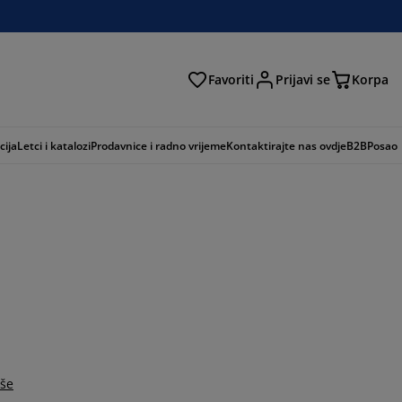
Favoriti
Prijavi se
Korpa
ži
cija
Letci i katalozi
Prodavnice i radno vrijeme
Kontaktirajte nas ovdje
B2B
Posao
iše