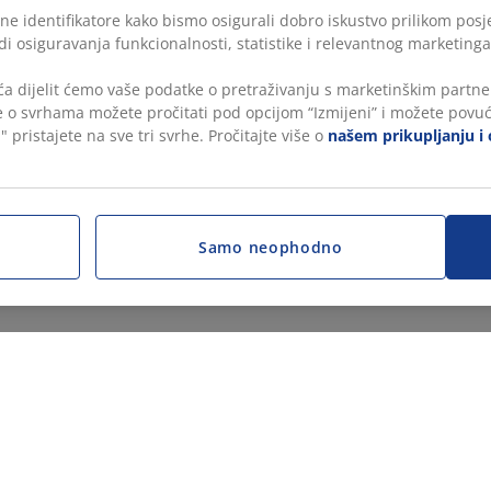
ne identifikatore kako bismo osigurali dobro iskustvo prilikom posje
di osiguravanja funkcionalnosti, statistike i relevantnog marketinga
a dijelit ćemo vaše podatke o pretraživanju s marketinškim partner
še o svrhama možete pročitati pod opcijom “Izmijeni” i možete povuć
" pristajete na sve tri svrhe. Pročitajte više o
našem prikupljanju i 
Samo neophodno