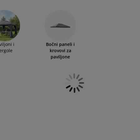
iljoni i
Bočni paneli i
ergole
krovovi za
paviljone