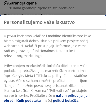
Garancija cijene
30 dana garancije cijene za sve proizvode
Fleksibilne opcije dostave
Brza i jednostavna dostava po vašem izboru
Tkanina i pjena. Š54xV80xDub79 cm
šifra artikla: 3630151
Uputstvo za sastavljanje
Personalizujemo vaše iskustvo
Podaci o proizvodu
U JYSKu koristimo kolačiće i mobilne identifikatore kako bismo
osigurali dobro iskustvo prilikom posjete našoj web stranici.
Recenzije
Kolačići prikupljaju informacije o vama radi osiguravanja