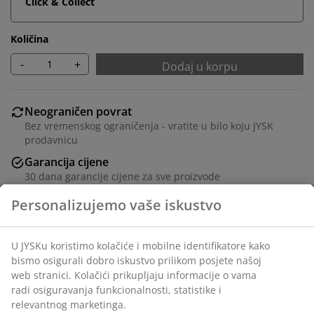
Click & Collect
Količina
-
+
Dodaj u korpu
Neograničen povrat
Bez vremenskog ograničenja - vratite u bilo koju JYSK
prodavnicu
Garancija cijene
30 dana garancije cijene za sve proizvode
Fleksibilne opcije dostave
Brza i jednostavna dostava po vašem izboru
Masivna hrastovina, hrastov furnir i ukrasni furnir. Sa
kliznim rolo vratima. Š120xV50xDub40 cm