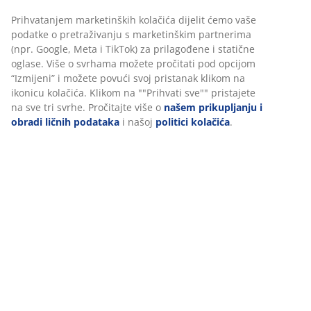
šifra artikla: 3690400
Uputstvo za sastavljanje
Podaci o proizvodu
Recenzije
(
151
)
O brendu
Personalizujemo vaše iskustvo
Dostava
U JYSKu koristimo kolačiće i mobilne identifikatore kako bismo os
dobro iskustvo prilikom posjete našoj web stranici. Kolačići prik