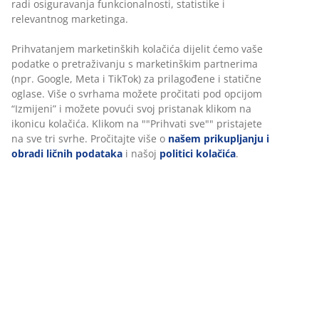
Fleksibilne opcije dostave
Brza i jednostavna dostava po vašem izboru
Dvosjed od tkanine. Sjedište sadžepićastim oprugama i
punjenjem od pjene. Naslon od pjene. Noge od
masivnog drveta. Š154xV85xDub84 cm
šifra artikla: 3600394
Uputstvo za sastavljanje
Podaci o proizvodu
Recenzije