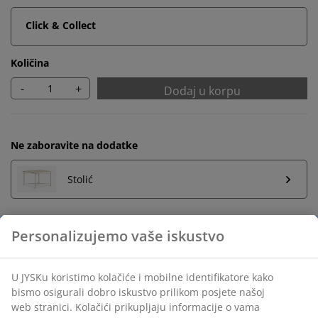
Click & Collect
Količina
-
+
Dodaj u korpu
Ne zaboravite na dodatke
Stolić
Neograničen povrat
Bez vremenskog ograničenja - vratite u bilo koju JYSK
prodavnicu
Garancija cijene
30 dana garancije cijene za sve proizvode