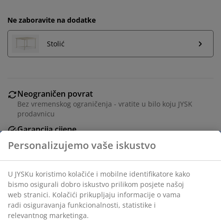
Ne zaboravite na dodatke
Stolić
Neograničen povrat
Bez vremenskog ograničenja - vratite u bilo koju JYSK
prodavnicu
Garancija cijene
30 dana garancije cijene za sve proizvode
Fleksibilne opcije dostave
Brza i jednostavna dostava po vašem izboru
Dvosjed od umjetne kože. Sjedište s džepićastim
oprugama i punjenjem od pjene. Naslon od pjene. S