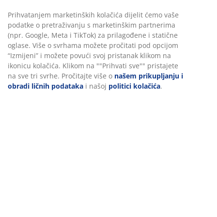
električno upravljanim kliznim nagibnim mehanizmom i
ugrađenim osloncem za noge. Š138xV103xDub90 cm
šifra artikla: 3630119
Personalizujemo vaše iskustvo
Uputstvo za sastavljanje
U JYSKu koristimo kolačiće i mobilne identifikatore kako bismo
osigurali dobro iskustvo prilikom posjete našoj web stranici.
Kolačići prikupljaju informacije o vama radi osiguravanja
Podaci o proizvodu
funkcionalnosti, statistike i relevantnog marketinga.
Prihvatanjem marketinških kolačića dijelit ćemo vaše podatke o
pretraživanju s marketinškim partnerima (npr. Google, Meta i
Recenzije
TikTok) za prilagođene i statične oglase. Više o svrhama možete
(
4
)
pročitati pod opcijom “Izmijeni” i možete povući svoj pristanak
klikom na ikonicu kolačića. Klikom na ""Prihvati sve"" pristajete 
sve tri svrhe. Pročitajte više o
našem prikupljanju i obradi ličnih
podataka
i našoj
politici kolačića
.
Dostava