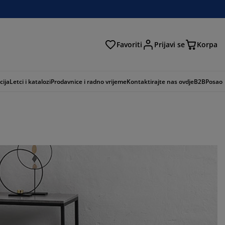
Favoriti
Prijavi se
Korpa
ži
cija
Letci i katalozi
Prodavnice i radno vrijeme
Kontaktirajte nas ovdje
B2B
Posao