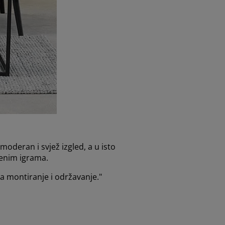
oderan i svjež izgled, a u isto
venim igrama.
 za montiranje i održavanje."