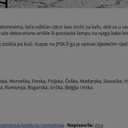
movima, biće odličan izbor kao stolić za kafu, dok se u ve
raže dekorativne artikle ili postavite lampu na njega kako biste
tolića po kući. Kupac na JYSK.fi ga je opisao sljedećim rije
a, Norveška, Finska, Poljska, Češka, Mađarska, Slovačka, Ho
a, Rumunija, Bugarska, Grčka, Belgija i Irska.
namjestaj
kolekcija namještaja
Napisao/la
:
Ana