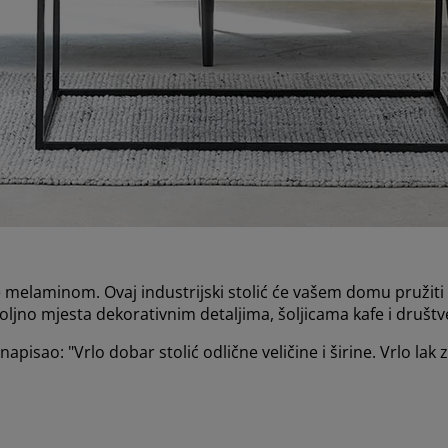
elaminom. Ovaj industrijski stolić će vašem domu pružiti m
ovoljno mjesta dekorativnim detaljima, šoljicama kafe i društ
apisao: "Vrlo dobar stolić odlične veličine i širine. Vrlo lak