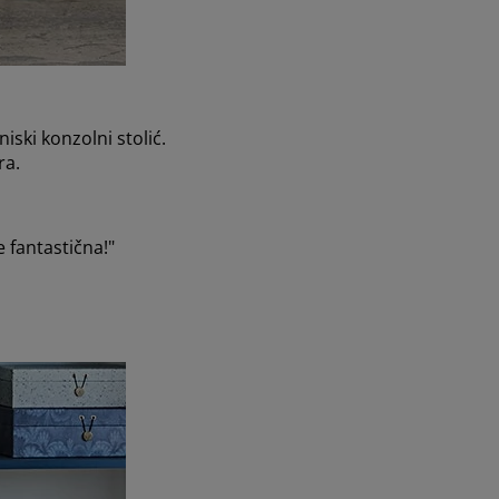
iski konzolni stolić.
ra.
e fantastična!"