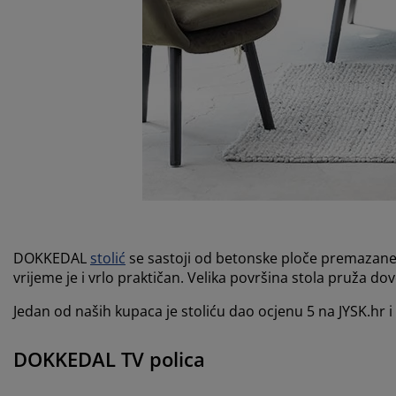
DOKKEDAL
s
tolić
se sastoji od betonske ploče premazane m
vrijeme je i vrlo praktičan. Velika površina stola pruža d
Jedan od naših kupaca je stoliću dao ocjenu 5 na JYSK.hr i n
DOKKEDAL TV polica