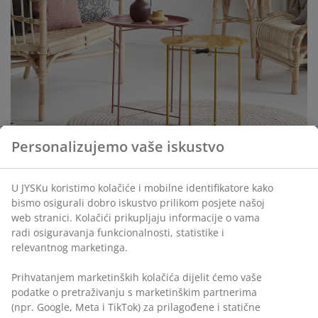
Personalizujemo vaše iskustvo
U JYSKu koristimo kolačiće i mobilne identifikatore kako
bismo osigurali dobro iskustvo prilikom posjete našoj
Tipično je da stolić za kafu bude malo niži, pa ako želite
web stranici. Kolačići prikupljaju informacije o vama
da jedete za svojim stolićem, bolje rešenje za vas bi
radi osiguravanja funkcionalnosti, statistike i
mogao biti pomoćni stolić jer su obično viši od stolića
relevantnog marketinga.
za kafu.
Prihvatanjem marketinških kolačića dijelit ćemo vaše
podatke o pretraživanju s marketinškim partnerima
Multifunncionalni pomoćni stolići i
(npr. Google, Meta i TikTok) za prilagođene i statične
stolići za kafu