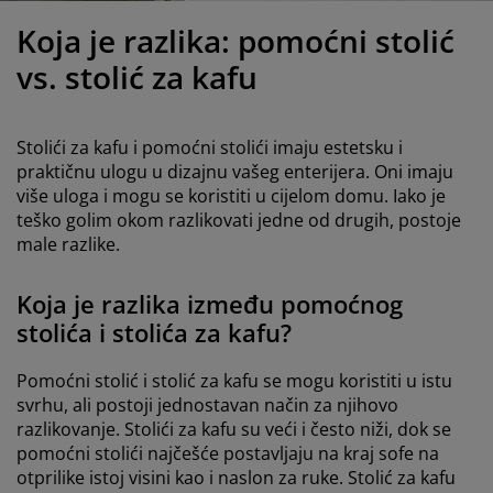
jega namještaja
anjska rasvjeta
lahte
viri kreveta
asvjeta
Koja je razlika: pomoćni stolić
ampovanje
rmari
aze kreveta sa spremnikom
ućne potrepštine
vs. stolić za kafu
amještaj za spavaću sobu
odnice
ječja soba
Stolići za kafu i pomoćni stolići imaju estetsku i
ječji madraci
ublje
praktičnu ulogu u dizajnu vašeg enterijera. Oni imaju
više uloga i mogu se koristiti u cijelom domu. Iako je
teško golim okom razlikovati jedne od drugih, postoje
ečji kreveti
male razlike.
Koja je razlika između pomoćnog
stolića i stolića za kafu?
Pomoćni stolić i stolić za kafu se mogu koristiti u istu
svrhu, ali postoji jednostavan način za njihovo
razlikovanje. Stolići za kafu su veći i često niži, dok se
pomoćni stolići najčešće postavljaju na kraj sofe na
otprilike istoj visini kao i naslon za ruke. Stolić za kafu