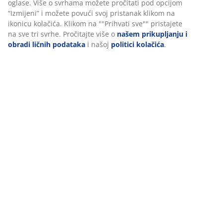
oglase. Više o svrhama možete pročitati pod opcijom
“Izmijeni” i možete povući svoj pristanak klikom na
Mali stolići su odlični za više funkcija. Mogu poslužiti
ikonicu kolačića. Klikom na ""Prihvati sve"" pristajete
kao noćni ormarići u vašoj spavaćoj sobi ili kao stolići
na sve tri svrhe. Pročitajte više o
našem prikupljanju i
za igru u dječjoj sobi. Pomoćni stolić je odlično mjesto
obradi ličnih podataka
i našoj
politici kolačića
.
za lampu u mračnom uglu sobe, izlaganje vaze sa
cvijećem ili za mirišljavu svijeću.
open
open