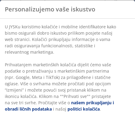
usmrditi i razviti buđ. Odmah prenesite peškire u
Personalizujemo vaše iskustvo
sušilicu ili ih obesite da se osuše tamo gdje imaju
dovoljno prostora.
U JYSKu koristimo kolačiće i mobilne identifikatore kako
Jedan od saveta za očuvanje mekoće peškira je
bismo osigurali dobro iskustvo prilikom posjete našoj
korišćenje loptica za sušenje u sušilici veša
. To peškire
web stranici. Kolačići prikupljaju informacije o vama
čini pahuljastim i smanjuje vreme sušenja, tako da
radi osiguravanja funkcionalnosti, statistike i
takođe možete uštediti novac na električnoj energiji. To
relevantnog marketinga.
je
win-win
situacija!
Prihvatanjem marketinških kolačića dijelit ćemo vaše
Dajte peškirima dovoljno prostora da
podatke o pretraživanju s marketinškim partnerima
(npr. Google, Meta i TikTok) za prilagođene i statične
se osuše
oglase. Više o svrhama možete pročitati pod opcijom
“Izmijeni” i možete povući svoj pristanak klikom na
Ako u kupatilu nemate prostora, lako ćete doći u
ikonicu kolačića. Klikom na ""Prihvati sve"" pristajete
iskušenje da okačite nekoliko peškira jedan na drugi. Ali
na sve tri svrhe. Pročitajte više o
našem prikupljanju i
ovo je užasna ideja! Ako se peškirima ne da dovoljno
obradi ličnih podataka
i našoj
politici kolačića
.
prostora da se osuše, vlaga na njima mogla bi da
privuče bakterije.