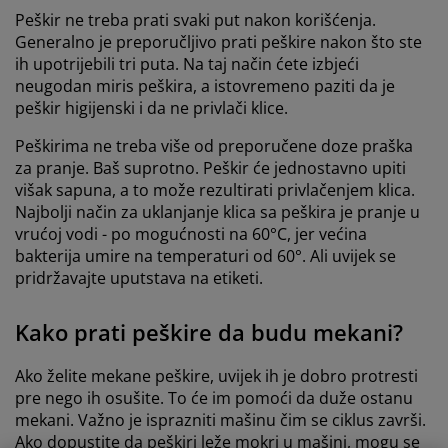
Peškir ne treba prati svaki put nakon korišćenja.
Generalno je preporučljivo prati peškire nakon što ste
ih upotrijebili tri puta. Na taj način ćete izbjeći
neugodan miris peškira, a istovremeno paziti da je
peškir higijenski i da ne privlači klice.
Peškirima ne treba više od preporučene doze praška
za pranje. Baš suprotno. Peškir će jednostavno upiti
višak sapuna, a to može rezultirati privlačenjem klica.
Najbolji način za uklanjanje klica sa peškira je pranje u
vrućoj vodi - po mogućnosti na 60°C, jer većina
bakterija umire na temperaturi od 60°. Ali uvijek se
pridržavajte uputstava na etiketi.
Kako prati peškire da budu mekani?
Ako želite mekane peškire, uvijek ih je dobro protresti
pre nego ih osušite. To će im pomoći da duže ostanu
mekani. Važno je isprazniti mašinu čim se ciklus završi.
Ako dopustite da peškiri leže mokri u mašini, mogu se