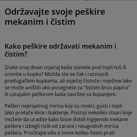
jega namještaja
anjska rasvjeta
lahte
viri kreveta
asvjeta
Održavajte svoje peškire
ampovanje
rmari
aze kreveta sa spremnikom
ućne potrepštine
mekanim i čistim
amještaj za spavaću sobu
odnice
ječja soba
Kako peškire održavati mekanim i
ječji madraci
ublje
čistim?
ečji kreveti
Znate onaj divan osjećaj kada stanete pod topli tuš ili
uronite u kupku? Možda ste se čak i razmazili
predugačkim kupkama, ali osjećaj čistoće i svježine lako
se može uništiti ako posegnete za "listom brus papira"
ili ustajalim peškirom kada završite sa kupanjem.
Peškiri neprijatnog mirisa koji su mokri, gusti i topli
lako privlače klice i bakterije. Postoji nekoliko stvari koje
možete da uradite kako biste dobili higijenski mekane
peškire i izbegli rizik od zaraze i neugodnih mirisa
peškira. Pročitajte više o tome koliko često prati