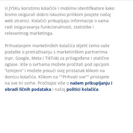
U JYSKu koristimo kolačiće i mobilne identifikatore kako
bismo osigurali dobro iskustvo prilikom posjete našoj
web stranici. Kolačići prikupljaju informacije o vama
radi osiguravanja funkcionalnosti, statistike i
relevantnog marketinga.
47 GODINE IZVRSNIH PONUDA
Prihvatanjem marketinških kolačića dijelit ćemo vaše
Više od 3600 prodavnica širom svijeta u 49 država.
podatke o pretraživanju s marketinškim partnerima
(npr. Google, Meta i TikTok) za prilagođene i statične
oglase. Više o svrhama možete pročitati pod opcijom
“Izmijeni” i možete povući svoj pristanak klikom na
ikonicu kolačića. Klikom na ""Prihvati sve"" pristajete
SKANDINAVSKI KORIJENI
na sve tri svrhe. Pročitajte više o
našem prikupljanju i
Globalno smo prisutni, sa skandinavskim korijenima.
obradi ličnih podataka
i našoj
politici kolačića
.
Utemeljeno u Danskoj 1979.
GARANCIJA ZA MADRACE
25 godina garancije za GOLD madrace.