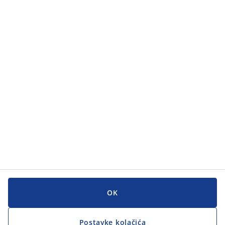
Kategorije
Kategorije
Korisnička služba
Korisnička služba
JYSK
JYSK
GLAVNI URED
Zapratite JYSK
OK
Postavke kolačića