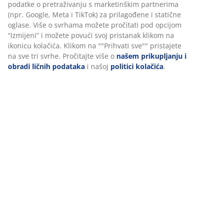
Podaci o proizvodu
Recenzije
(
23
)
Dostava