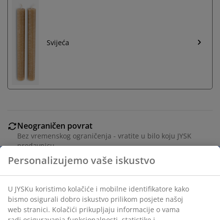
Svijeća
Neograničen povrat
Bez vremenskog ograničenja - vratite u bilo koju JYSK
prodavnicu
Garancija cijene
30 dana garancije cijene za sve proizvode
Fleksibilne opcije dostave
Brza i jednostavna dostava po vašem izboru