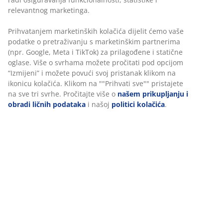
Svijećnjak od crnog čelika koji se odlikuje visokom,
vitkom siluetom i minimalističkim dizajnom. Njegov
moderan izgled čini ga jednostavnim i elegantnim
dodatkom za prozorsku dasku ili kao dio postavke
stola. Ø9xV24 cm
šifra artikla: 4911826
Personalizujemo vaše iskustvo
Označavanje
U JYSKu koristimo kolačiće i mobilne identifikatore kako bismo
osigurali dobro iskustvo prilikom posjete našoj web stranici. Kola
Podaci o proizvodu
prikupljaju informacije o vama radi osiguravanja funkcionalnosti
statistike i relevantnog marketinga.
Prihvatanjem marketinških kolačića dijelit ćemo vaše podatke o
Recenzije
pretraživanju s marketinškim partnerima (npr. Google, Meta i
TikTok) za prilagođene i statične oglase. Više o svrhama možete
(
8
)
pročitati pod opcijom “Izmijeni” i možete povući svoj pristanak