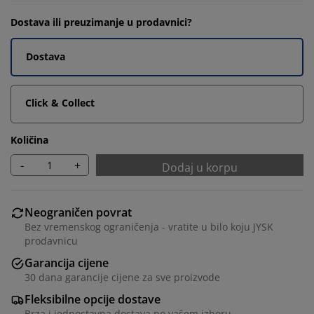
Dostava ili preuzimanje u prodavnici?
Dostava
Click & Collect
Količina
-
+
Dodaj u korpu
Neograničen povrat
Bez vremenskog ograničenja - vratite u bilo koju JYSK
prodavnicu
Garancija cijene
30 dana garancije cijene za sve proizvode
Fleksibilne opcije dostave
Brza i jednostavna dostava po vašem izboru