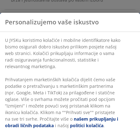
Personalizujemo vaše iskustvo
Smeđa vaza od aluminija sa zakrivljenim oblikom.
Tekstura udaraca čekića daje vazi jedinstven izgled.
U JYSKu koristimo kolačiće i mobilne identifikatore kako
Ø15xV27 cm
bismo osigurali dobro iskustvo prilikom posjete našoj
web stranici. Kolačići prikupljaju informacije o vama
šifra artikla: 4912502
radi osiguravanja funkcionalnosti, statistike i
relevantnog marketinga.
Prihvatanjem marketinških kolačića dijelit ćemo vaše
Podaci o proizvodu
podatke o pretraživanju s marketinškim partnerima
(npr. Google, Meta i TikTok) za prilagođene i statične
oglase. Više o svrhama možete pročitati pod opcijom
“Izmijeni” i možete povući svoj pristanak klikom na
Recenzije
ikonicu kolačića. Klikom na ""Prihvati sve"" pristajete
(
2
)
na sve tri svrhe. Pročitajte više o
našem prikupljanju i
obradi ličnih podataka
i našoj
politici kolačića
.