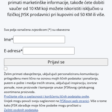
primati marketinške informacije, takođe ćete dobiti
vaučer od 10 KM koji možete iskoristiti isključivo u
fizičkoj JYSK prodavnici pri kupovini od 50 KM ili više.
Sva polja označena zvjezdicom (*) su obavezna
Ime*
E-adresa*
Prijavi se
Želim primati obavještenja, uključujući personaliziranu komunikaciju
prilagođenu meni lično na osnovu mojih ličnih podataka i ponašanja,
putem e-pošte i medija trećih strana, uključujući inspiraciju, izvrsne
ponude, nove proizvode i kampanje unutar JYSKovog cjelokupnog
asortimana proizvoda.
Pročitajte više o saglasnosti i korišćenju ličnih podataka ovdje
.
Uvijek mogu povući svoju saglasnost na
JYSKovoj web stranici
. Više o tome
kako JYSK obrađuje moje lične podatke mogu pročitati u
Zaštiti osobnih podataka
.