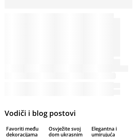
Vodiči i blog postovi
Favoriti među
Osvježite svoj
Elegantna i
dekoracijama
dom ukrasnim
umirujuća