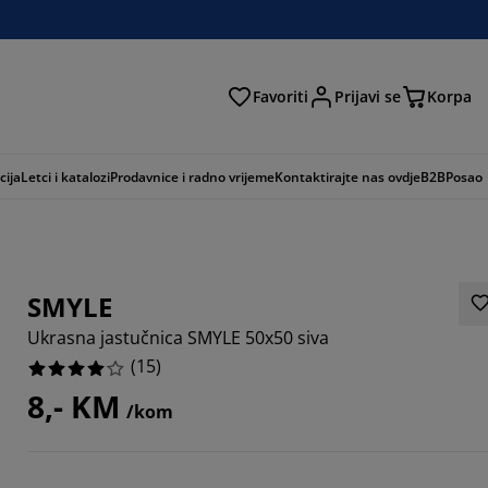
Favoriti
Prijavi se
Korpa
ži
cija
Letci i katalozi
Prodavnice i radno vrijeme
Kontaktirajte nas ovdje
B2B
Posao
SMYLE
Ukrasna jastučnica SMYLE 50x50 siva
(
15
)
8,- KM
/kom
3333%