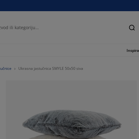
Tra
Inspira
tučnice
Ukrasna jastučnica SMYLE 50x50 siva
73.3333333333
0%