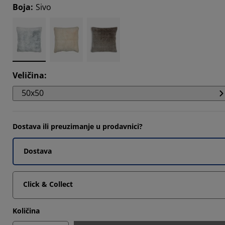
Boja
:
Sivo
6667%
6667%
3334%
Veličina
:
50x50
Dostava ili preuzimanje u prodavnici?
Dostava
Click & Collect
Količina