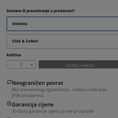
9653%
Dostava ili preuzimanje u prodavnici?
3448%
Dostava
1379%
Click & Collect
Količina
-
+
Dodaj u korpu
Neograničen povrat
Bez vremenskog ograničenja - vratite u bilo koju
JYSK prodavnicu
Garancija cijene
30 dana garancije cijene za sve proizvode