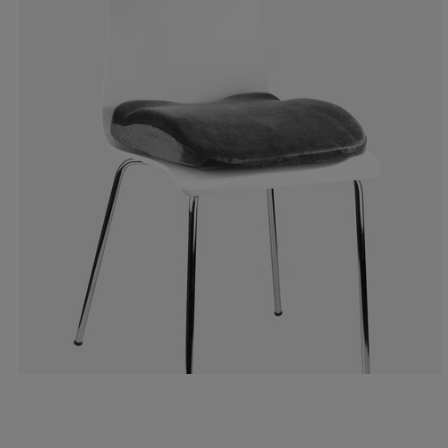
3.448275862068
5.17241379310
12.06896551724