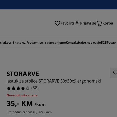
Favoriti
Prijavi se
Korpa
ži
cija
Letci i katalozi
Prodavnice i radno vrijeme
Kontaktirajte nas ovdje
B2B
Posao
STORARVE
Jastuk za stolice STORARVE 39x39x9 ergonomski
(
58
)
Nova još niža cijena
35,- KM
4483%
/kom
Prethodna cijena: 40,- KM /kom
1379%