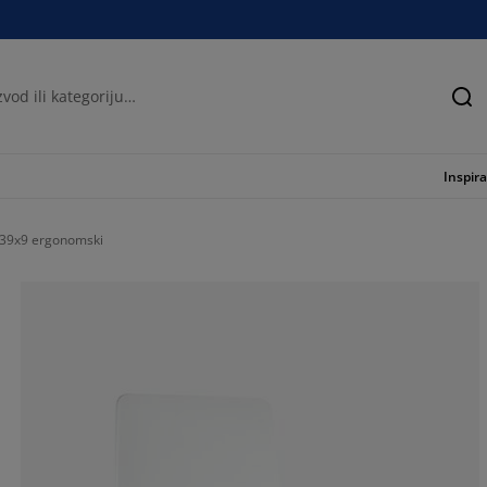
Tra
Inspira
x39x9 ergonomski
67.2413793103
12.06896551724