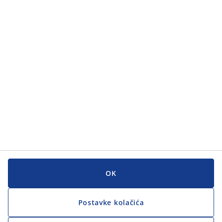
Kategorije
Kategorije
Korisnička služba
Korisnička služba
JYSK
JYSK
GLAVNI URED
Zapratite JYSK
OK
Postavke kolačića