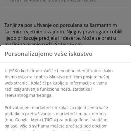
Tanjir za posluživanje od porculana sa šarmantnim
šarenim cvjetnim dizajnom. Njegov pravougaoni oblik
lijepo prikazuje predjela ili deserte. Može se prati u
mašini za pranje suđa. Š11xD25 cm
Personalizujemo vaše iskustvo
šifra artikla: 4912568
U JYSKu koristimo kolačiće i mobilne identifikatore kako
bismo osigurali dobro iskustvo prilikom posjete našoj
web stranici. Kolačići prikupljaju informacije o vama
Podaci o proizvodu
radi osiguravanja funkcionalnosti, statistike i
relevantnog marketinga.
Prihvatanjem marketinških kolačića dijelit ćemo vaše
Recenzije
podatke o pretraživanju s marketinškim partnerima
(
3
)
(npr. Google, Meta i TikTok) za prilagođene i statične
oglase. Više o svrhama možete pročitati pod opcijom