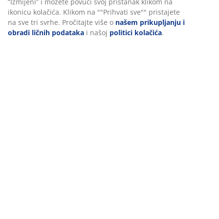
“Izmijeni” i možete povući svoj pristanak klikom na
ikonicu kolačića. Klikom na ""Prihvati sve"" pristajete
Dostava
na sve tri svrhe. Pročitajte više o
našem prikupljanju i
obradi ličnih podataka
i našoj
politici kolačića
.