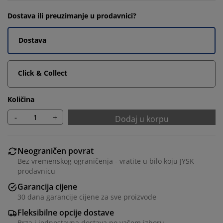
Dostava ili preuzimanje u prodavnici?
Dostava
Click & Collect
Količina
-
+
Dodaj u korpu
Neograničen povrat
Bez vremenskog ograničenja - vratite u bilo koju JYSK
prodavnicu
Garancija cijene
30 dana garancije cijene za sve proizvode
Fleksibilne opcije dostave
Brza i jednostavna dostava po vašem izboru