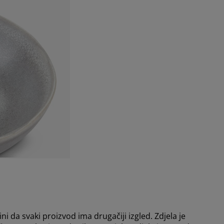
ini da svaki proizvod ima drugačiji izgled. Zdjela je