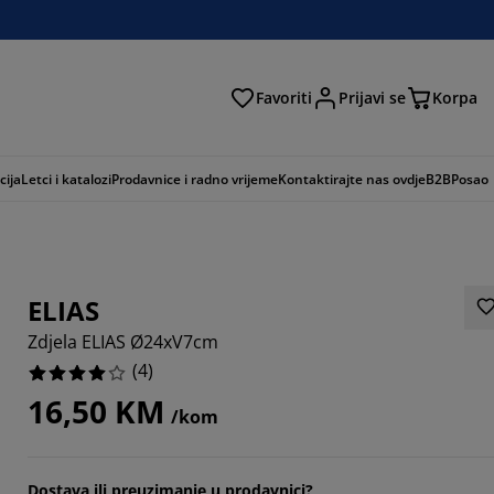
Favoriti
Prijavi se
Korpa
ži
cija
Letci i katalozi
Prodavnice i radno vrijeme
Kontaktirajte nas ovdje
B2B
Posao
ELIAS
Zdjela ELIAS Ø24xV7cm
(
4
)
16,50 KM
/kom
Dostava ili preuzimanje u prodavnici?