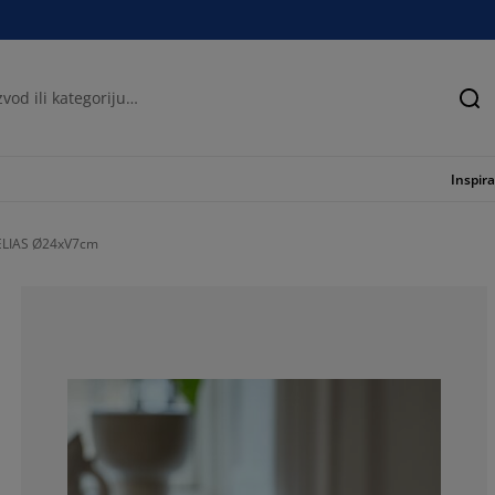
Tra
Inspira
 ELIAS Ø24xV7cm
75%
0%