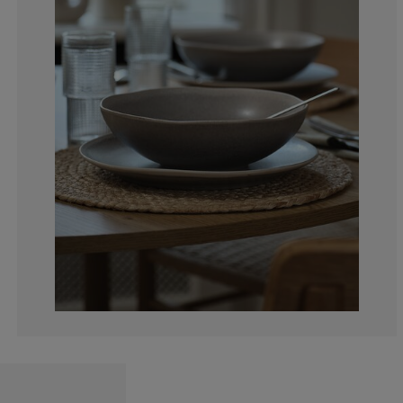
0%
0%
25%