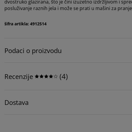
dvostruko glazirana, što je čini izuzetno izdržljivom i sp
posluživanje raznih jela i može se prati u mašini za pran
šifra artikla: 4912514
Podaci o proizvodu
(
4
)
Recenzije
Dostava