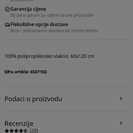
Garancija cijene
30 dana garancije cijene za sve proizvode
Fleksibilne opcije dostave
Brza i jednostavna dostava po vašem izboru
100% polipropilensko vlakno. 60x120 cm
Personalizujemo vaše iskustvo
šifra artikla: 6507102
U JYSKu koristimo kolačiće i mobilne identifikatore kako
bismo osigurali dobro iskustvo prilikom posjete našoj
web stranici. Kolačići prikupljaju informacije o vama
radi osiguravanja funkcionalnosti, statistike i
Podaci o proizvodu
relevantnog marketinga.
Prihvatanjem marketinških kolačića dijelit ćemo vaše
podatke o pretraživanju s marketinškim partnerima
Recenzije
(npr. Google, Meta i TikTok) za prilagođene i statične
(
20
)
oglase. Više o svrhama možete pročitati pod opcijom