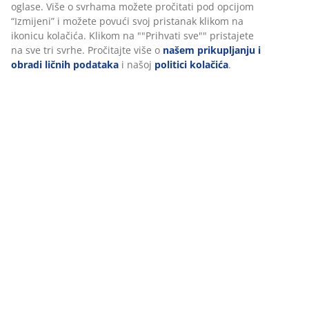
Recenzije
(
6
)
Dostava
Personalizujemo vaše iskustvo