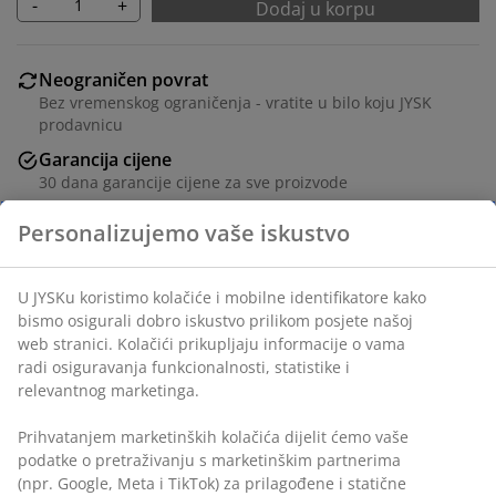
-
+
Dodaj u korpu
Neograničen povrat
Bez vremenskog ograničenja - vratite u bilo koju JYSK
prodavnicu
Garancija cijene
30 dana garancije cijene za sve proizvode
Fleksibilne opcije dostave
Brza i jednostavna dostava po vašem izboru
šifra artikla: 1764740
Podaci o proizvodu