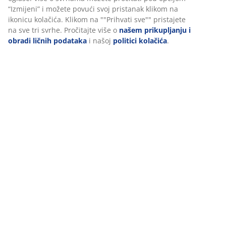
(
2
)
“Izmijeni” i možete povući svoj pristanak klikom na
ikonicu kolačića. Klikom na ""Prihvati sve"" pristajete
na sve tri svrhe. Pročitajte više o
našem prikupljanju i
Dostava
obradi ličnih podataka
i našoj
politici kolačića
.