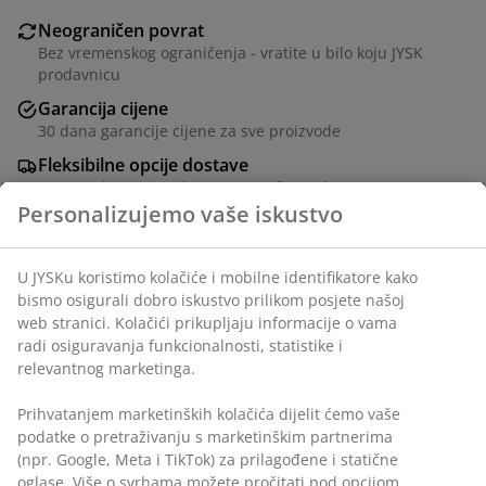
Neograničen povrat
Bez vremenskog ograničenja - vratite u bilo koju JYSK
prodavnicu
Garancija cijene
30 dana garancije cijene za sve proizvode
Fleksibilne opcije dostave
Brza i jednostavna dostava po vašem izboru
Personalizujemo vaše iskustvo
šifra artikla: 1765457
U JYSKu koristimo kolačiće i mobilne identifikatore kako
bismo osigurali dobro iskustvo prilikom posjete našoj
web stranici. Kolačići prikupljaju informacije o vama
radi osiguravanja funkcionalnosti, statistike i
Podaci o proizvodu
relevantnog marketinga.
Prihvatanjem marketinških kolačića dijelit ćemo vaše
podatke o pretraživanju s marketinškim partnerima
Recenzije
(npr. Google, Meta i TikTok) za prilagođene i statične
oglase. Više o svrhama možete pročitati pod opcijom