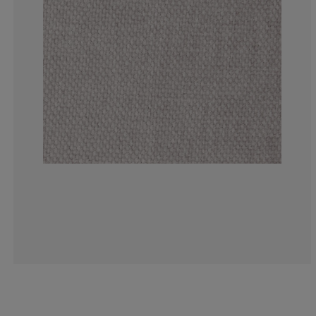
0%
0%
0%