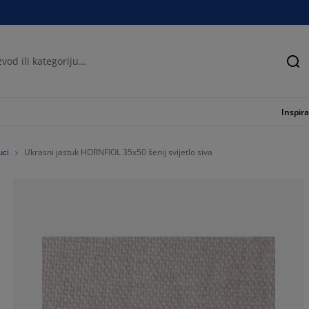
Tra
Inspira
uci
Ukrasni jastuk HORNFIOL 35x50 šenij svijetlo siva
50%
50%