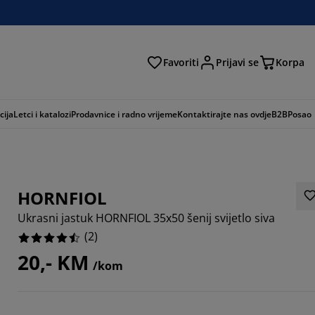
Favoriti
Prijavi se
Korpa
ži
cija
Letci i katalozi
Prodavnice i radno vrijeme
Kontaktirajte nas ovdje
B2B
Posao
HORNFIOL
Ukrasni jastuk HORNFIOL 35x50 šenij svijetlo siva
(
2
)
20,- KM
/kom